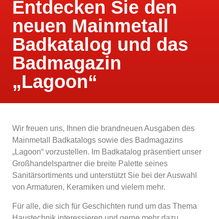
Entdecken Sie den
neuen Mainmetall
Badkatalog und das
Badmagazin
„Lagoon“
Wir freuen uns, Ihnen die brandneuen Ausgaben des
Mainmetall Badkatalogs sowie des Badmagazins
„Lagoon“ vorzustellen. Im Badkatalog präsentiert unser
Großhandelspartner die breite Palette seines
Sanitärsortiments und unterstützt Sie bei der Auswahl
von Armaturen, Keramiken und vielem mehr.
Für alle, die sich für Geschichten rund um das Thema
Haustechnik interessieren und gerne mehr dazu